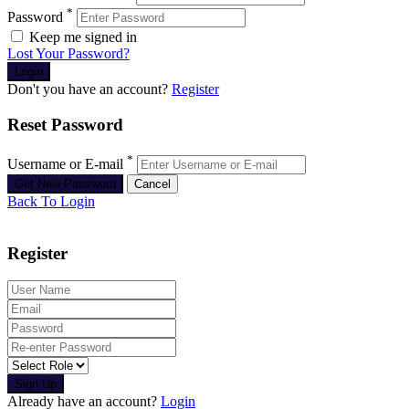
*
Password
Keep me signed in
Lost Your Password?
Don't you have an account?
Register
Reset Password
*
Username or E-mail
Back To Login
Register
Sign Up
Already have an account?
Login