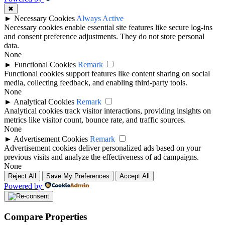
✖
►
Necessary Cookies
Always Active
Necessary cookies enable essential site features like secure log-ins
and consent preference adjustments. They do not store personal
data.
None
►
Functional Cookies
Remark
Functional cookies support features like content sharing on social
media, collecting feedback, and enabling third-party tools.
None
►
Analytical Cookies
Remark
Analytical cookies track visitor interactions, providing insights on
metrics like visitor count, bounce rate, and traffic sources.
None
►
Advertisement Cookies
Remark
Advertisement cookies deliver personalized ads based on your
previous visits and analyze the effectiveness of ad campaigns.
None
Reject All
Save My Preferences
Accept All
Powered by
Compare Properties