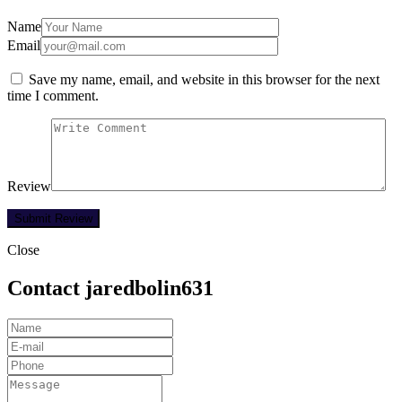
Name
Email
Save my name, email, and website in this browser for the next
time I comment.
Review
Close
Contact jaredbolin631