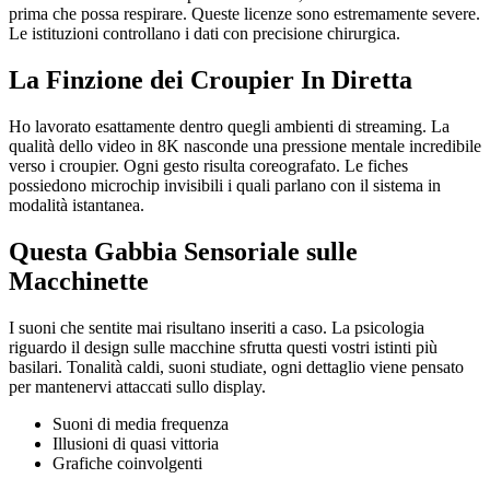
prima che possa respirare. Queste licenze sono estremamente severe.
Le istituzioni controllano i dati con precisione chirurgica.
La Finzione dei Croupier In Diretta
Ho lavorato esattamente dentro quegli ambienti di streaming. La
qualità dello video in 8K nasconde una pressione mentale incredibile
verso i croupier. Ogni gesto risulta coreografato. Le fiches
possiedono microchip invisibili i quali parlano con il sistema in
modalità istantanea.
Questa Gabbia Sensoriale sulle
Macchinette
I suoni che sentite mai risultano inseriti a caso. La psicologia
riguardo il design sulle macchine sfrutta questi vostri istinti più
basilari. Tonalità caldi, suoni studiate, ogni dettaglio viene pensato
per mantenervi attaccati sullo display.
Suoni di media frequenza
Illusioni di quasi vittoria
Grafiche coinvolgenti