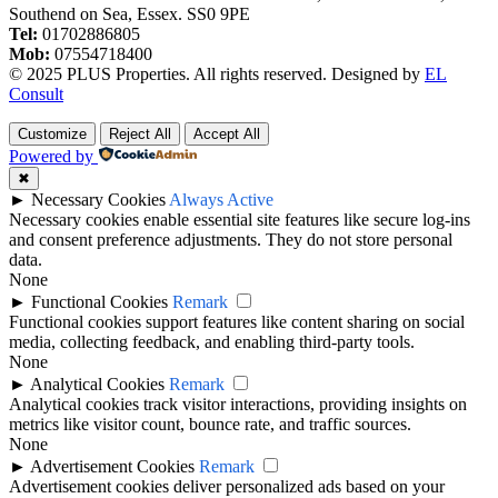
Southend on Sea, Essex. SS0 9PE
Tel:
01702886805
Mob:
07554718400
© 2025 PLUS Properties. All rights reserved. Designed by
EL
Consult
Customize
Reject All
Accept All
Powered by
✖
►
Necessary Cookies
Always Active
Necessary cookies enable essential site features like secure log-ins
and consent preference adjustments. They do not store personal
data.
None
►
Functional Cookies
Remark
Functional cookies support features like content sharing on social
media, collecting feedback, and enabling third-party tools.
None
►
Analytical Cookies
Remark
Analytical cookies track visitor interactions, providing insights on
metrics like visitor count, bounce rate, and traffic sources.
None
►
Advertisement Cookies
Remark
Advertisement cookies deliver personalized ads based on your