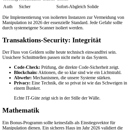
Auth
Sicher
Sofort-Abgleich
Solide
Die Implementierung von isolierten Instanzen zur Vermeidung von
Manipulation ist 2026 der essenzielle Standard. Jede Gefahr sollte
durch systemeigene Scanner isoliert werden.
Transaktions-Security: Integrität
Der Fluss von Geldern sollte heute technisch einwandfrei sein.
Unsichere Schnittstellen passen nicht mehr in das System.
Code-Check:
Prüfung, die direkte Code-Sicherheit zeigt.
Blockchain:
Aktionen, die so klar sind wie ein Lichtstrahl.
Abwehr:
Mechanismen, die unsere Systeme stärken.
Privacy:
Eine Technik, die so privat ist wie das Schweigen in
einem Bunker.
Echte IT-Güte zeigt sich in der Stille der Wälle.
Mathematik
Ein Bonus-Programm sollte keinesfalls als Einstiegsvektor für
Manipulation dienen. Ein sicheres Haus im Jahr 2026 validiert die