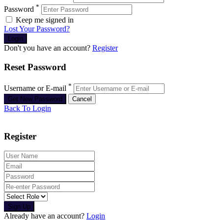
*
Password
Keep me signed in
Lost Your Password?
Don't you have an account?
Register
Reset Password
*
Username or E-mail
Back To Login
Register
Sign Up
Already have an account?
Login