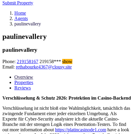
Submit Property
Home
Agents
paulinevallery
paulinevallery
paulinevallery
Phone:
219158167
219158***
show
Email:
rethabourke4367@clousy.site
Overview
Properties
Reviews
Verschlüsselung & Schutz 2026: Protektion im Casino-Backend
Verschlüsselung ist nicht bloß eine Wahlmöglichkeit, tatsächlich das
zwingende Fundament einer jeder einzelnen Umgebung. Als
Experte für Cyber-Security analysiere ich die aktuelle Casino-
Branche mit der strengen Logik eines Penetration-Testers. To find
out more information about
https://platincasinode1.com
have a look